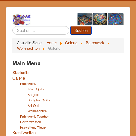
Suchen
Suchen
...
Aktuelle Seite:
Home
Galerie
Patchwork
Weihnachten
Galerie
Main Menu
Startseite
Galerie
Patchwork
Trad. Quilts
Bargello
Buntglas-Quilts
Art-Quilts
Weihnachten
Patchwork-Taschen
Herrenwesten
Krawatten, Fliegen
Kreativseiten